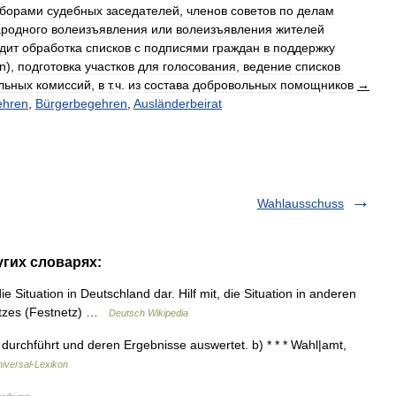
борами
судебных
заседателей
,
членов
советов
по
делам
ародного
волеизъявления
или
волеизъявления
жителей
дит
обработка
списков
с
подписями
граждан
в
поддержку
en
),
подготовка
участков
для
голосования
,
ведение
списков
льных
комиссий
,
в
т
.
ч
.
из
состава
добровольных
помощников
→
ehren
,
Bürgerbegehren
,
Ausländerbeirat
Wahlausschuss
угих словарях:
ie Situation in Deutschland dar. Hilf mit, die Situation in anderen
netzes (Festnetz) …
Deutsch Wikipedia
urchführt und deren Ergebnisse auswertet. b) * * * Wahl|amt,
iversal-Lexikon