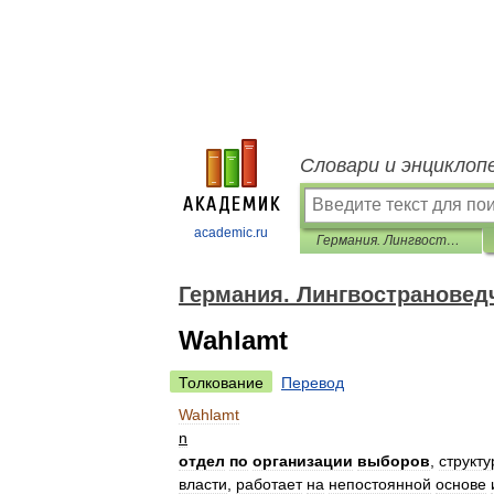
Словари и энциклоп
academic.ru
Германия. Лингвострановедческий словарь
Германия. Лингвострановед
Wahlamt
Толкование
Перевод
Wahlamt
n
отдел
по
организации
выборов
,
структ
власти
,
работает
на
непостоянной
основе