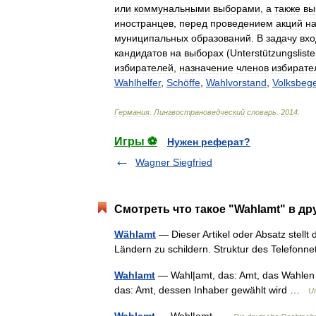
или
коммунальными
выборами
,
а
также
вы
иностранцев
,
перед
проведением
акций
н
муниципальных
образований
.
В
задачу
вхо
кандидатов
на
выборах
(
Unterstützungslist
избирателей
,
назначение
членов
избирате
Wahlhelfer
,
Schöffe
,
Wahlvorstand
,
Volksbeg
Германия
.
Лингвострановедческий
словарь
.
2014
.
Игры ⚽
Нужен реферат?
Wagner Siegfried
Смотреть что такое "Wahlamt" в др
Wählamt
— Dieser Artikel oder Absatz stellt d
Ländern zu schildern. Struktur des Telefon
Wahlamt
— Wahl|amt, das: Amt, das Wahlen d
das: Amt, dessen Inhaber gewählt wird …
Un