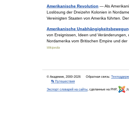
Amerikanische Revolution
— Als Amerikanis
Loslösung der Dreizehn Kolonien in Nordame
Vereinigten Staaten von Amerika führten. D
Amerikanische Unabhängigkeitsbewegu
von Ereignissen, Ideen und Veränderungen, di
Nordamerika vom Britischen Empire und de
Wikipedia
© Академик, 2000-2026
Обратная связь:
Техподдерж
👣 Путешествия
Экспорт словарей на сайты
, сделанные на PHP,
Jo