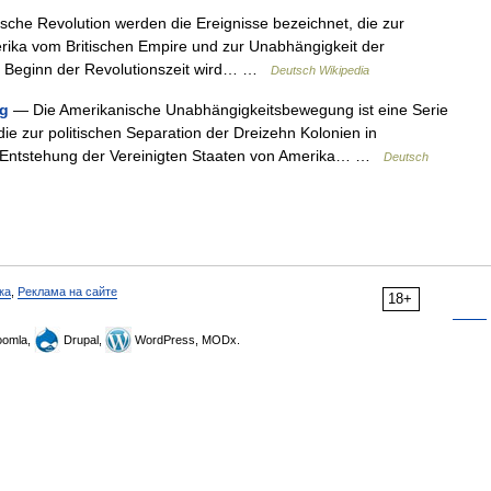
che Revolution werden die Ereignisse bezeichnet, die zur
rika vom Britischen Empire und zur Unabhängigkeit der
er Beginn der Revolutionszeit wird… …
Deutsch Wikipedia
ng
— Die Amerikanische Unabhängigkeitsbewegung ist eine Serie
e zur politischen Separation der Dreizehn Kolonien in
r Entstehung der Vereinigten Staaten von Amerika… …
Deutsch
ка
,
Реклама на сайте
18+
omla,
Drupal,
WordPress, MODx.