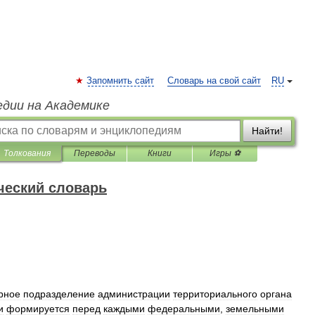
Запомнить сайт
Словарь на свой сайт
RU
едии на Академике
Найти!
Толкования
Переводы
Книги
Игры ⚽
ческий словарь
урное
подразделение
администрации
территориального
органа
и
формируется
перед
каждыми
федеральными
,
земельными